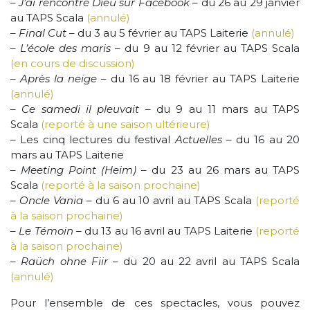
–
J’ai rencontré Dieu sur Facebook
– du 26 au 29 janvier
au TAPS Scala
(annulé)
–
Final Cut
– du 3 au 5 février au TAPS Laiterie
(annulé)
–
L’école des maris
– du 9 au 12 février au TAPS Scala
(en cours de discussion)
–
Après la neige
– du 16 au 18 février au TAPS Laiterie
(annulé)
–
Ce samedi il pleuvait
– du 9 au 11 mars au TAPS
Scala
(reporté à une saison ultérieure)
– Les cinq lectures du festival
Actuelles
– du 16 au 20
mars au TAPS Laiterie
–
Meeting Point (Heim)
– du 23 au 26 mars au TAPS
Scala
(reporté à la saison prochaine)
–
Oncle Vania
– du 6 au 10 avril au TAPS Scala
(reporté
à la saison prochaine)
–
Le Témoin
– du 13 au 16 avril au TAPS Laiterie
(reporté
à la saison prochaine)
–
Raüch ohne Fiir
– du 20 au 22 avril au TAPS Scala
(annulé)
Pour l’ensemble de ces spectacles, vous pouvez