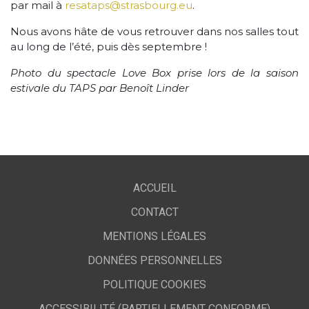
par mail à
resataps@strasbourg.eu
.
Nous avons hâte de vous retrouver dans nos salles tout
au long de l’été, puis dès septembre !
Photo du spectacle Love Box prise lors de la saison
estivale du TAPS par Benoît Linder
ACCUEIL
CONTACT
MENTIONS LÉGALES
DONNÉES PERSONNELLES
POLITIQUE COOKIES
ACCESSIBILITÉ (PARTIELLEMENT CONFORME)