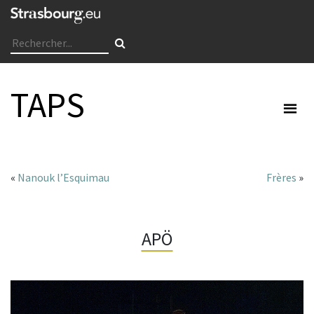
TAPS
«
Nanouk l’Esquimau
Frères
»
APÖ