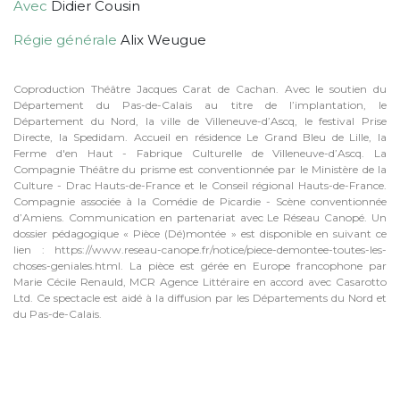
Avec
Didier Cousin
Régie générale
Alix Weugue
Coproduction Théâtre Jacques Carat de Cachan. Avec le soutien du
Département du Pas-de-Calais au titre de l’implantation, le
Département du Nord, la ville de Villeneuve-d’Ascq, le festival Prise
Directe, la Spedidam. Accueil en résidence Le Grand Bleu de Lille, la
Ferme d'en Haut - Fabrique Culturelle de Villeneuve-d’Ascq. La
Compagnie Théâtre du prisme est conventionnée par le Ministère de la
Culture - Drac Hauts-de-France et le Conseil régional Hauts-de-France.
Compagnie associée à la Comédie de Picardie - Scène conventionnée
d’Amiens. Communication en partenariat avec Le Réseau Canopé. Un
dossier pédagogique « Pièce (Dé)montée » est disponible en suivant ce
lien : https://www.reseau-canope.fr/notice/piece-demontee-toutes-les-
choses-geniales.html. La pièce est gérée en Europe francophone par
Marie Cécile Renauld, MCR Agence Littéraire en accord avec Casarotto
Ltd. Ce spectacle est aidé à la diffusion par les Départements du Nord et
du Pas-de-Calais.